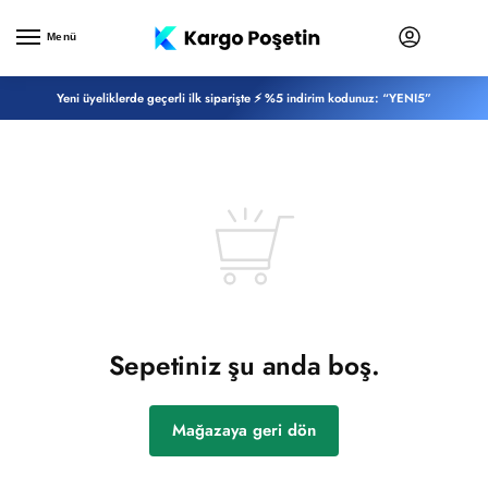
Menü
Yeni üyeliklerde geçerli ilk siparişte ⚡ %5 indirim kodunuz: “YENI5”
Sepetiniz şu anda boş.
Mağazaya geri dön