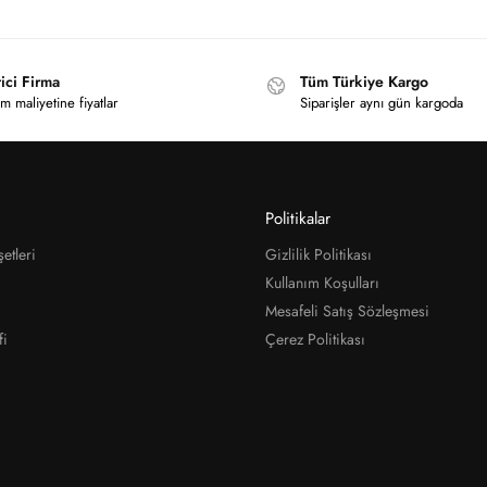
ici Firma
Tüm Türkiye Kargo
m maliyetine fiyatlar
Siparişler aynı gün kargoda
Politikalar
etleri
Gizlilik Politikası
Kullanım Koşulları
Mesafeli Satış Sözleşmesi
fi
Çerez Politikası