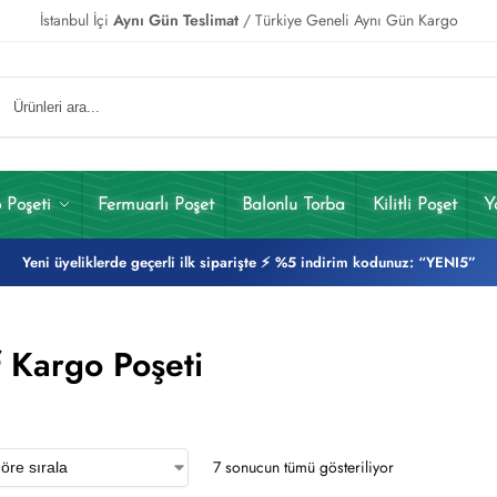
İstanbul İçi
Aynı Gün Teslimat
/ Türkiye Geneli Aynı Gün Kargo
 Poşeti
Fermuarlı Poşet
Balonlu Torba
Kilitli Poşet
Y
Yeni üyeliklerde geçerli ilk siparişte ⚡ %5 indirim kodunuz: “YENI5”
f Kargo Poşeti
7 sonucun tümü gösteriliyor