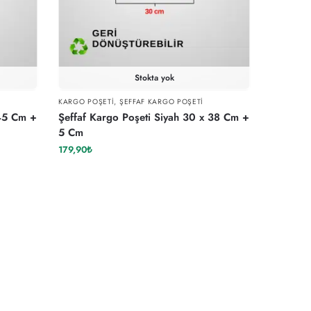
Stokta yok
KARGO POŞETI
,
ŞEFFAF KARGO POŞETI
 45 Cm +
Şeffaf Kargo Poşeti Siyah 30 x 38 Cm +
5 Cm
179,90
₺