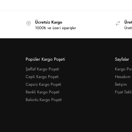
Ücretsiz Kargo
Üret
1000₺ ve üzeri siparişler
Üreti
Popüler Kargo Poşeti
Sayfalar
Şeffaf Kargo Poşeti
Kargo Poş
Cepli Kargo Poşeti
Hesabım
Cepsiz Kargo Poşeti
İletişim
Renkli Kargo Poşeti
Fiyat Tekli
Balonlu Kargo Poşeti