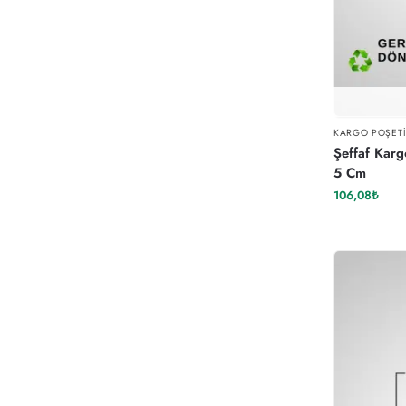
KARGO POŞET
Şeffaf Karg
5 Cm
106,08
₺