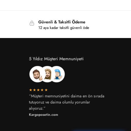
Güvenli & Taksitli Ödeme
12 aya kadar taksitli güvenli öde
5 Yıldız Müşteri Memnuniyeti
★★★★★
“Müşteri memnuniyetini daima en ön sırada
tutuyoruz ve daima olumlu yorumlar
alıyoruz.”
Kargoposetin.com