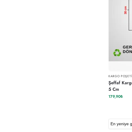
KARGO POŞET
Şeffaf Karg
5 Cm
179,90
₺