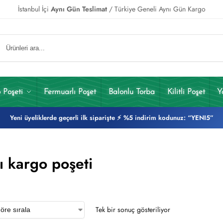
İstanbul İçi
Aynı Gün Teslimat
/ Türkiye Geneli Aynı Gün Kargo
 Poşeti
Fermuarlı Poşet
Balonlu Torba
Kilitli Poşet
Y
Yeni üyeliklerde geçerli ilk siparişte ⚡ %5 indirim kodunuz: “YENI5”
ı kargo poşeti
Tek bir sonuç gösteriliyor