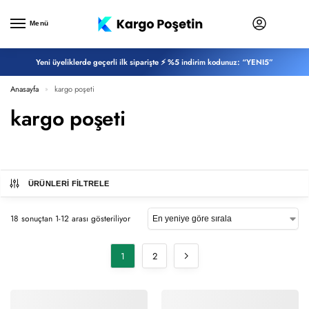
Menü
Yeni üyeliklerde geçerli ilk siparişte ⚡ %5 indirim kodunuz: “YENI5”
Anasayfa
kargo poşeti
»
kargo poşeti
ÜRÜNLERI FILTRELE
18 sonuçtan 1-12 arası gösteriliyor
1
2