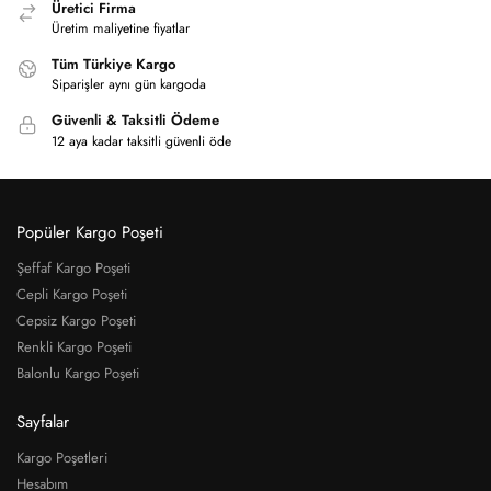
Üretici Firma
Üretim maliyetine fiyatlar
Tüm Türkiye Kargo
Siparişler aynı gün kargoda
Güvenli & Taksitli Ödeme
12 aya kadar taksitli güvenli öde
Popüler Kargo Poşeti
Şeffaf Kargo Poşeti
Cepli Kargo Poşeti
Cepsiz Kargo Poşeti
Renkli Kargo Poşeti
Balonlu Kargo Poşeti
Sayfalar
Kargo Poşetleri
Hesabım