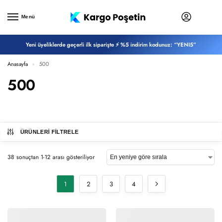
Menü
Yeni üyeliklerde geçerli ilk siparişte ⚡ %5 indirim kodunuz: “YENI5”
Anasayfa
500
»
500
ÜRÜNLERI FILTRELE
38 sonuçtan 1-12 arası gösteriliyor
1
2
3
4