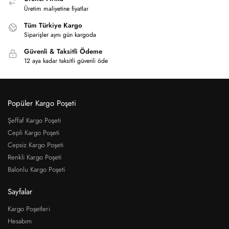
Üretim maliyetine fiyatlar
Tüm Türkiye Kargo
Siparişler aynı gün kargoda
Güvenli & Taksitli Ödeme
12 aya kadar taksitli güvenli öde
Popüler Kargo Poşeti
Şeffaf Kargo Poşeti
Cepli Kargo Poşeti
Cepsiz Kargo Poşeti
Renkli Kargo Poşeti
Balonlu Kargo Poşeti
Sayfalar
Kargo Poşetleri
Hesabım