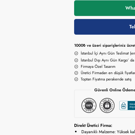
What
Te
1000₺ ve üzeri siparişleriniz ücre
İstanbul İçi Aynı Gün Teslimat (
İstanbul Dışı Aynı Gün Kargo’ da
Firmaya Özel Tasarım
Üretici Firmadan en düşük fiyatla
Toptan Fiyatına perakende satış
Güvenli Online Ödeme 
Direkt Üretici Firma:
Dayanıklı Malzeme: Yüksek kalit