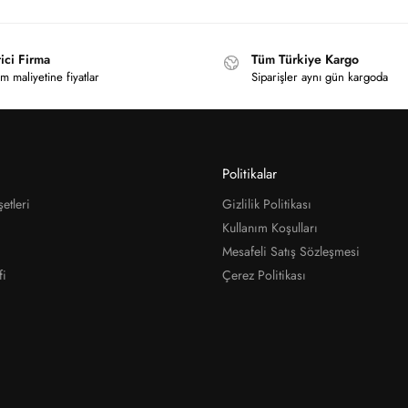
ici Firma
Tüm Türkiye Kargo
m maliyetine fiyatlar
Siparişler aynı gün kargoda
Politikalar
etleri
Gizlilik Politikası
Kullanım Koşulları
Mesafeli Satış Sözleşmesi
fi
Çerez Politikası