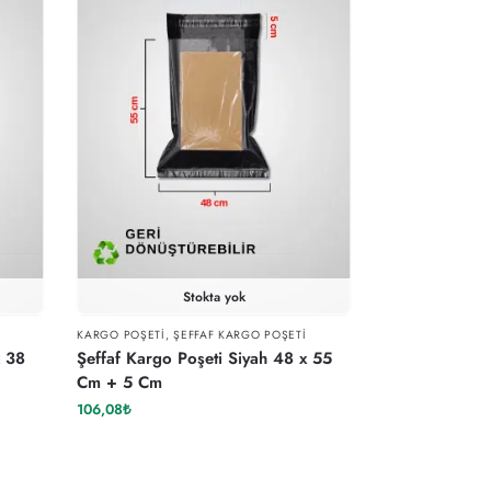
Stokta yok
KARGO POŞETI
,
ŞEFFAF KARGO POŞETI
x 38
Şeffaf Kargo Poşeti Siyah 48 x 55
Cm + 5 Cm
106,08
₺