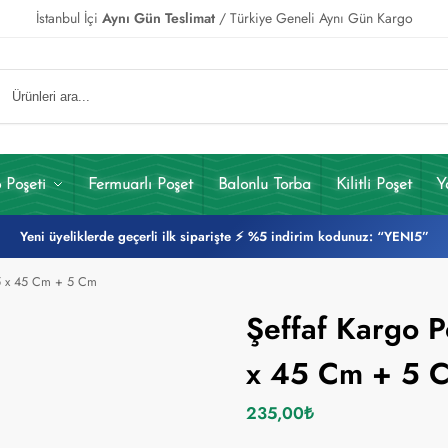
İstanbul İçi
Aynı Gün Teslimat
/ Türkiye Geneli Aynı Gün Kargo
 Poşeti
Fermuarlı Poşet
Balonlu Torba
Kilitli Poşet
Y
Yeni üyeliklerde geçerli ilk siparişte ⚡ %5 indirim kodunuz: “YENI5”
35 x 45 Cm + 5 Cm
Şeffaf Kargo P
x 45 Cm + 5 
235,00
₺