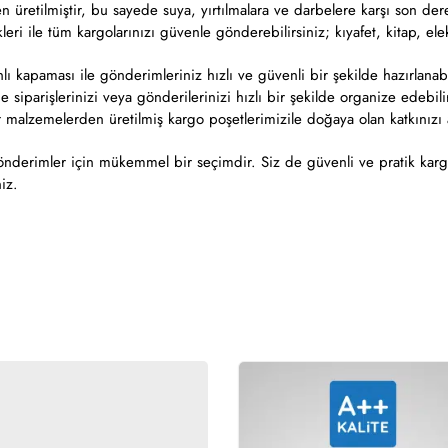
n üretilmiştir, bu sayede suya, yırtılmalara ve darbelere karşı son der
ri ile tüm kargolarınızı güvenle gönderebilirsiniz; kıyafet, kitap, elek
ı kapaması ile gönderimleriniz hızlı ve güvenli bir şekilde hazırlanabi
de siparişlerinizi veya gönderilerinizi hızlı bir şekilde organize edebili
alzemelerden üretilmiş kargo poşetlerimizile doğaya olan katkınızı ar
nderimler için mükemmel bir seçimdir. Siz de güvenli ve pratik kargo
niz.