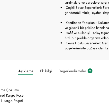
yırtılmalara ve darbelere karşı
Çeşitli Boyut Seçenekleri: Fark
gönderebilirsiniz; kıyafet, kitap
Kendinden Yapışkanlı: Kullanım
ve güvenli bir şekilde hazırlanab
Hafif ve Kullanışlı: Kolay taşın
hızlı bir şekilde organize edebi
Çevre Dostu Seçenekler: Geri 
poşetlerimizile doğaya olan katk
Açıklama
Ek bilgi
Değerlendirmeler
0
aşıma Çözümü
aret Kargo Poşeti
li Kargo Poşeti