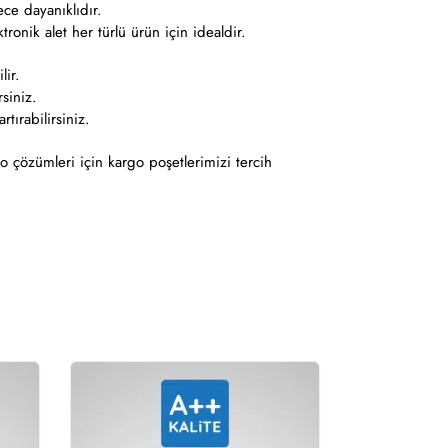
ece dayanıklıdır.
tronik alet her türlü ürün için idealdir.
lir.
rsiniz.
tırabilirsiniz.
 çözümleri için kargo poşetlerimizi tercih