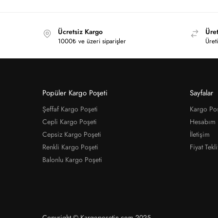
Ücretsiz Kargo
Üret
1000₺ ve üzeri siparişler
Üreti
Popüler Kargo Poşeti
Sayfalar
Şeffaf Kargo Poşeti
Kargo Poş
Cepli Kargo Poşeti
Hesabım
Cepsiz Kargo Poşeti
İletişim
Renkli Kargo Poşeti
Fiyat Tekli
Balonlu Kargo Poşeti
Copyright © Kargoposetin.com 2025