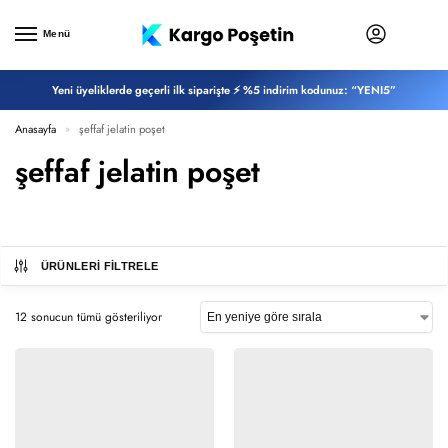
Menü
Yeni üyeliklerde geçerli ilk siparişte ⚡ %5 indirim kodunuz: “YENI5”
Anasayfa
şeffaf jelatin poşet
»
şeffaf jelatin poşet
ÜRÜNLERI FILTRELE
12 sonucun tümü gösteriliyor