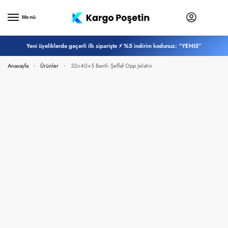
Menü
Yeni üyeliklerde geçerli ilk siparişte ⚡ %5 indirim kodunuz: “YENI5”
Anasayfa
Ürünler
32×40+5 Bantlı Şeffaf Opp Jelatin
»
»