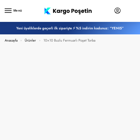
Menü
Yeni üyeliklerde geçerli ilk siparişte ⚡ %5 indirim kodunuz: “YENI5”
Anasayfa
Ürünler
10×10 Buzlu Fermuarlı Poşet Torba
»
»